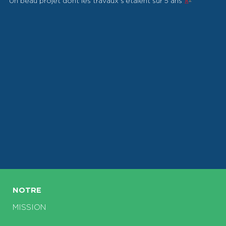
Un beau projet dont les travaux s’étalent sur 5 ans
NOTRE
MISSION